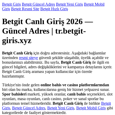
Betgit Giriş
Betgit Güncel Adres
Betgit Yeni Giriş
Betgit Mobil
Giriş
Betgit Resmi Site
Betgit Hızlı Giriş
Betgit Canlı Giriş 2026 —
Güncel Adres | tr.betgit-
giris.xyz
Betgit Canlı Giriş
için doğru adrestesiniz. Aşağıdaki bağlantılar
üzerinden
resmi siteye
güvenli şekilde ulaşabilir, üyelik açabilir ve
bonuslarınızı alabilirsiniz. Bu sayfa,
Betgit Canlı Giriş
ile ilgili en
güncel bilgileri, adres değişikliklerini ve kampanya detaylarını içerir.
Betgit Canlı Giriş araması yapan kullanıcılar için özenle
hazırlanmıştır.
Türkiye'nin önde gelen
online bahis ve casino platformlarından
biri olan bu marka, kullanıcılarına geniş bir hizmet yelpazesi sunar.
Spor bahisleri
marketi, yüksek oranlar,
canlı bahis
seçenekleri, slot
oyunları, masa oyunları, canlı casino, poker ve sanal sporlar bu
platformun temel hizmetleridir.
Betgit Canlı Giriş
ile birlikte
Betgit
Giriş
,
Betgit Güncel Adres
,
Betgit Yeni Giriş
,
Betgit Mobil Giriş
gibi
kategorilerde de faaliyet göstermektedir.